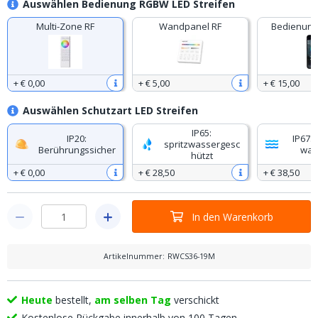
Auswählen Bedienung RGBW LED Streifen
Multi-Zone RF
Wandpanel RF
Bedienung
+
€ 0
,
00
+
€ 5
,
00
+
€ 15
,
00
Auswählen Schutzart LED Streifen
IP65:
IP20:
IP67: 
spritzwassergesc
Berührungssicher
was
hützt
+
€ 0
,
00
+
€ 28
,
50
+
€ 38
,
50
In den Warenkorb
Artikelnummer
:
RWCS36-19M
Heute
bestellt,
am selben Tag
verschickt
Kostenlose Rückgabe innerhalb von 100 Tagen