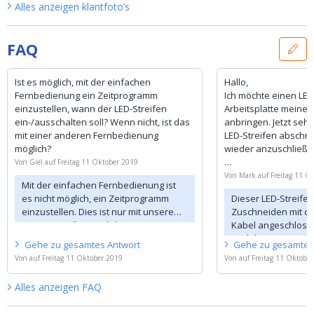
Alles anzeigen
klantfoto’s
FAQ
Ist es möglich, mit der einfachen
Hallo,
Fernbedienung ein Zeitprogramm
Ich möchte einen LED
einzustellen, wann der LED-Streifen
Arbeitsplatte meiner
ein-/ausschalten soll? Wenn nicht, ist das
anbringen. Jetzt sehe
mit einer anderen Fernbedienung
LED-Streifen abschn
möglich?
wieder anzuschließen
Von
Giel
auf
Freitag 11 Oktober 2019
Wenn nicht, haben Si
Von
Mark
auf
Freitag 11 O
Mit der einfachen Fernbedienung ist
das angehen sollte (
es nicht möglich, ein Zeitprogramm
Dieser LED-Streife
einer Steuerung)?
einzustellen. Dies ist nur mit unserem
Zuschneiden mit d
Dein,
Time Controller möglich.
Kabel angeschlosse
Markieren
auch längere Längen
Gehe zu
gesamtes
Antwort
Gehe zu
gesamte
finden Sie auf dies
Von
auf
Freitag 11 Oktober 2019
Von
auf
Freitag 11 Oktobe
Reihenschaltung de
Sie die gesamte Rei
Alles anzeigen
FAQ
(Fernbedienungse
anschließen und gle