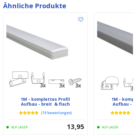
Fernbedienung bed
Ähnliche Produkte
1M - komplettes Profil
1M - komple
Aufbau - breit & flach
Aufbau - b
(
19
bewertungen
)
(
6
13
,
95
AUF LAGER
AUF LAGER