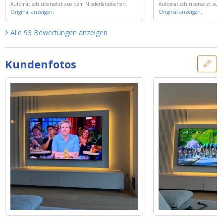
eter RGBW LED Streifen komplettes Set -
Automatisch übersetzt aus dem Niederländischen.
|
Automatisch übersetzt aus
Basierend auf
'
3 Meter R
Basic 252 Led's
Original anzeigen.
'
fen komplettes Set - Basic
Original anzeigen.
Alle
93
Bewertungen
anzeigen
Kundenfotos