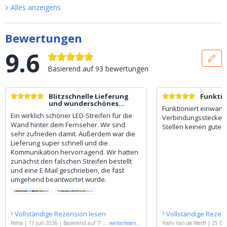
Alles anzeigen
s
Bewertungen
9.6
Basierend auf
93
bewertungen
Blitzschnelle Lieferung
Funktio
und wunderschönes
Funktioniert einwandf
Produkt
Ein wirklich schöner LED-Streifen für die
Verbindungsstecker 
Wand hinter dem Fernseher. Wir sind
Stellen keinen guten
sehr zufrieden damit. Außerdem war die
Lieferung super schnell und die
Kommunikation hervorragend. Wir hatten
zunächst den falschen Streifen bestellt
und eine E-Mail geschrieben, die fast
umgehend beantwortet wurde.
Vollständige Rezension lesen
Vollständige Rezen
Petra
|
17 Juli 2026
|
Basierend auf
'
7 M
weiterlesen
...
Yoshi Van de Werff
|
25 De