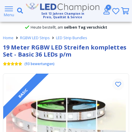
Kostenloser Versand ab € 49,- (DHL)
Seit
13
Jahren Champion in
Menu
Preis, Qualität & Service
Heute bestellt, am
selben Tag verschickt
Home
RGBW LED Strips
LED Strip Bundles
19 Meter RGBW LED Streifen komplettes
Set - Basic 36 LEDs p/m
(
93
bewertungen
)
BASIC