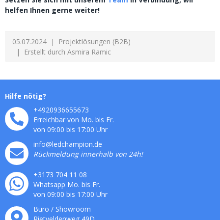
helfen Ihnen gerne weiter!
05.07.2024
Projektlösungen (B2B)
Erstellt durch
Asmira Ramic
Hilfe nötig?
+4920936655673
Erreichbar von Mo. bis Fr.
von 09:00 bis 17:00 Uhr
info@ledchampion.de
Rückmeldung innerhalb von 24h!
+3173 704 11 08
Whatsapp Mo. bis Fr.
von 09:00 bis 17:00 Uhr
Büro / Showroom
Rietveldenweg
49
D