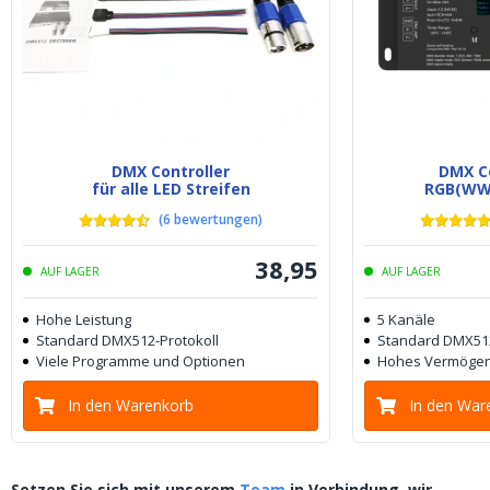
DMX Controller
DMX Co
für alle LED Streifen
RGB(WW)
(
6
bewertungen
)
38
,
95
AUF LAGER
AUF LAGER
Hohe Leistung
5 Kanäle
Standard DMX512-Protokoll
Standard DMX512
Viele Programme und Optionen
Hohes Vermögen
In den Warenkorb
In den War
Setzen Sie sich mit unserem
Team
in Verbindung, wir