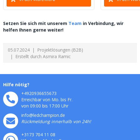
Setzen Sie sich mit unserem
Team
in Verbindung, wir
helfen Ihnen gerne weiter!
05.07.2024
Projektlösungen (B2B)
Erstellt durch
Asmira Ramic
Hilfe nötig?
+4920936655673
Erreichbar von Mo. bis Fr.
von 09:00 bis 17:00 Uhr
info@ledchampion.de
Rückmeldung innerhalb von 24h!
+3173 704 11 08