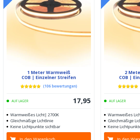
1 Meter Warmweiß
2 Met
COB | Einzelner Streifen
COB | Ein
(
106
bewertungen
)
17
,
95
AUF LAGER
AUF LAGER
Warmweißes Licht| 2700K
Warmweißes Lich
Gleichmäßige Lichtlinie
Gleichmäßige Lich
Keine Lichtpunkte sichtbar
Keine Lichtpunkt
In den Warenkorb
In den War