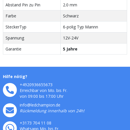
Abstand Pin zu Pin
2.0 mm
Farbe
Schwarz
SteckerTyp
6-polig Typ Mannn
Spannung
12V-24V
Garantie
5 Jahre
Hilfe nötig?
+4920936655673
Erreichbar von Mo. bis Fr.
von 09:00 bis 17:00 Uhr
info@ledchampion.de
Rückmeldung innerhalb von 24h!
+3173 704 11 08
Whatsapp Mo. bis Fr.