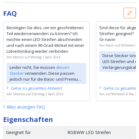
FAQ
Benötigen Sie dies, um ein geschnittenes
Sind diese für abges
Teil wiederverwenden zu können? Ich
Streifen geeignet?
möchte einen LED-Streifen abschneiden
Gr navin
und nach einem 90-Grad-Winkel mit einer
Von
Navin
auf
Mittwoch 8 
Lötverbindung wieder verbinden
Diese Stecker sind 
Von
Martijn
auf
Montag 1 April 2024
LED-Streifen und e
Leider nicht, Sie müssen
diesen
Verlängerungskabe
Stecker
verwenden. Diese passen
weibliche Stecker i
jedoch nur für die Basic- und Premium-
umzuwandeln. Dies
LED-Streifen.
nicht für die Hue L
Gehe zu
gesamtes
Antwort
Gehe zu
gesamte
geeignet.
Von
Sharona
auf
Dienstag 2 April 2024
Von
auf
Mittwoch 8 Mai 2
Alles anzeigen
FAQ
Eigenschaften
Geeignet für
RGBWW LED Streifen