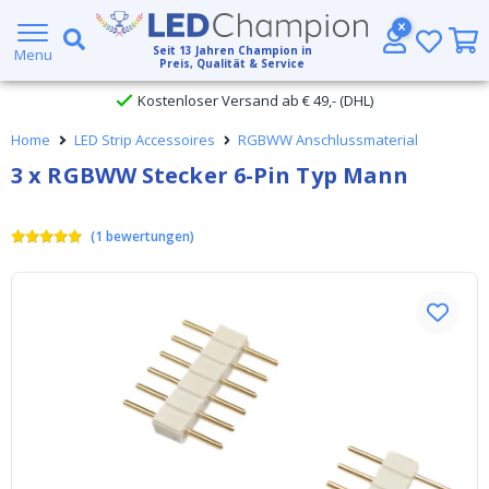
Großer Lagerbestand
Seit
13
Jahren Champion in
Menu
Preis, Qualität & Service
Kostenloser Versand ab € 49,- (DHL)
Home
LED Strip Accessoires
RGBWW Anschlussmaterial
Heute bestellt, am
selben Tag verschickt
3 x RGBWW Stecker 6-Pin Typ Mann
(
1
bewertungen
)