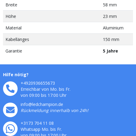
Breite
58 mm
Höhe
23 mm
Material
Aluminium
Kabellänges
150 mm
Garantie
5 Jahre
Hilfe nötig?
+4920936655673
Erreichbar von Mo. bis Fr.
von 09:00 bis 17:00 Uhr
info@ledchampion.de
Rückmeldung innerhalb von 24h!
+3173 704 11 08
Whatsapp Mo. bis Fr.
von 09:00 bis 17:00 Uhr