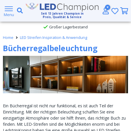
5 Jahre Garantie
Seit
13
Jahren Champion in
Menu
Preis, Qualität & Service
Großer Lagerbestand
Home
LED Streifen Inspiration & Anwendung
Kostenloser Versand ab € 49,- (DHL)
Bücherregalbeleuchtung
Heute bestellt, am
selben Tag verschickt
Ein Bücherregal ist nicht nur funktional, es ist auch Teil der
Einrichtung. Mit der richtigen Beleuchtung schaffen Sie eine
einzigartige Atmosphäre oder sie hilft Ihnen, das richtige Buch zu
finden. Mit LED-Streifen sind die Möglichkeiten enorm und bei
LedstripKoning haben Sie eine große Auswahl an LED Streifen,