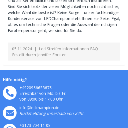
sind als Set erhältlich und lassen sich einfach installieren.
Sind Sie sich trotz der vielen Möglichkeiten noch nicht sicher,
welche Wahl die beste ist? Keine Sorge – unser fachkundiger
Kundenservice von LEDChampion steht Ihnen zur Seite. Egal,
ob es um technische Fragen oder die Auswahl der richtigen
Farbtemperatur geht, wir sind für Sie da.
05.11.2024
Led Streifen Informationen FAQ
Erstellt durch
Jennifer Forster
Hilfe nötig?
+4920936655673
Erreichbar von Mo. bis Fr.
von 09:00 bis 17:00 Uhr
info@ledchampion.de
Rückmeldung innerhalb von 24h!
+3173 704 11 08